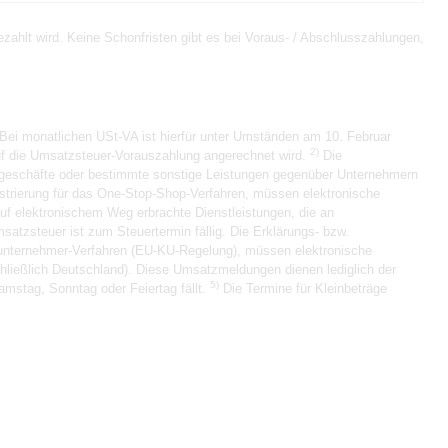
ahlt wird. Keine Schonfristen gibt es bei Voraus- / Abschlusszahlungen,
Bei monatlichen USt-VA ist hierfür unter Umständen am 10. Februar
2)
auf die Umsatzsteuer-Vorauszahlung angerechnet wird.
Die
sgeschäfte oder bestimmte sonstige Leistungen gegenüber Unternehmern
strierung für das One-Stop-Shop-Verfahren, müssen elektronische
auf elektronischem Weg erbrachte Dienstleistungen, die an
atzsteuer ist zum Steuertermin fällig. Die Erklärungs- bzw.
inunternehmer-Verfahren (EU-KU-Regelung), müssen elektronische
chließlich Deutschland). Diese Umsatzmeldungen dienen lediglich der
5)
amstag, Sonntag oder Feiertag fällt.
Die Termine für Kleinbeträge