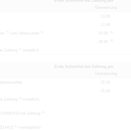
Ende Schonfrist bei Zahlung per
Überweisung
13.08.
13.08.
5)
5)
8)
hres-
und Jahreszahler
20.08.
8)
20.08.
2)
ne Zahlung
monatlich
Ende Schonfrist bei Zahlung per
Überweisung
ljahreszahler
15.10.
15.10.
2)
ne Zahlung
monatlich,
3)
M1SS/MOSS) mit Zahlung
4)
 (EU-KU)
vierteljährlich