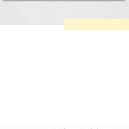
Diese Cookies sind erforderlich, um die grundlegende
Funktionalität der Website zu sichern.
Tracking- und Targeting-Cookies
Diese Cookies sind erforderlich, um unsere Website auf Ihre
Bedürfnisse hin zu optimieren. Hierzu gehört eine
bedarfsgerechte Gestaltung und fortlaufende Verbesserung
unseres Angebotes einschließlich der Verknüpfung zu
Social-Media-Angeboten von z.B. Facebook und LinkedIn.
Betreibercookies
Diese Cookies sind erforderlich, um z.B. Google Maps zu
nutzen oder eingebettete Videos abspielen zu können.