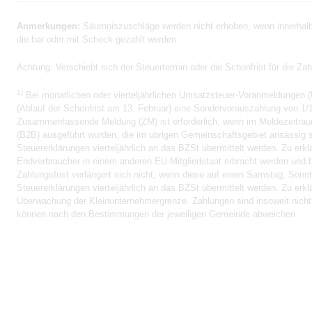
Anmerkungen:
Säumniszuschläge werden nicht erhoben, wenn innerhalb 
die bar oder mit Scheck gezahlt werden.
Achtung:
Verschiebt sich der Steuertermin oder die Schonfrist für die Za
1)
Bei monatlichen oder vierteljährlichen Umsatzsteuer-Voranmeldungen (
(Ablauf der Schonfrist am 13. Februar) eine Sondervorauszahlung von 1/1
Zusammenfassende Meldung (ZM) ist erforderlich, wenn im Meldezeitrau
(B2B) ausgeführt wurden, die im übrigen Gemeinschaftsgebiet ansässig s
Steuererklärungen vierteljährlich an das BZSt übermittelt werden. Zu er
Endverbraucher in einem anderen EU-Mitgliedstaat erbracht werden und b
Zahlungsfrist verlängert sich nicht, wenn diese auf einen Samstag, Sonnta
Steuererklärungen vierteljährlich an das BZSt übermittelt werden. Zu er
Überwachung der Kleinunternehmergrenze. Zahlungen sind insoweit nicht er
können nach den Bestimmungen der jeweiligen Gemeinde abweichen.