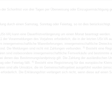
der Schonfrist von drei Tagen per Überweisung oder Einzugsermächtigung gez
hlung durch einen Samstag, Sonntag oder Feiertag, so ist dies berücksichtigt.
USt-VA) kann eine Dauerfristverlängerung um einen Monat beantragt werden. 
1 der Voranmeldungen des Vorjahres erforderlich, die in der letzten USt-VA 
m innergemeinschaftliche Warenlieferungen, innergemeinschaftliche Dreieck
3)
ind. Die Meldungen sind nicht mit Zahlungen verbunden.
Besteht eine Regi
klären sind insbesondere innergemeinschaftliche Fernverkäufe und bestimmte 
ei denen das Bestimmungslandprinzip gilt. Die Zahlung der ausländischen Ums
4)
g oder Feiertag fällt.
Besteht eine Registrierung für das europäische Kle
klären sind alle Umsätze, die im Gemeinschaftsgebiet ausgeführt wurden (eins
forderlich. Die Erklärungsfrist verlängert sich nicht, wenn diese auf einen S