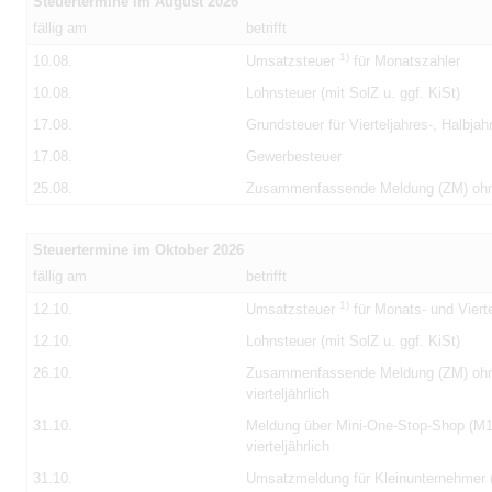
Steuertermine im August 2026
fällig am
betrifft
1)
10.08.
Umsatzsteuer
für Monatszahler
10.08.
Lohnsteuer (mit SolZ u. ggf. KiSt)
17.08.
Grundsteuer für Vierteljahres-, Halbja
17.08.
Gewerbesteuer
25.08.
Zusammenfassende Meldung (ZM) oh
Steuertermine im Oktober 2026
fällig am
betrifft
1)
12.10.
Umsatzsteuer
für Monats- und Vierte
12.10.
Lohnsteuer (mit SolZ u. ggf. KiSt)
26.10.
Zusammenfassende Meldung (ZM) oh
vierteljährlich
31.10.
Meldung über Mini-One-Stop-Shop (
vierteljährlich
31.10.
Umsatzmeldung für Kleinunternehmer