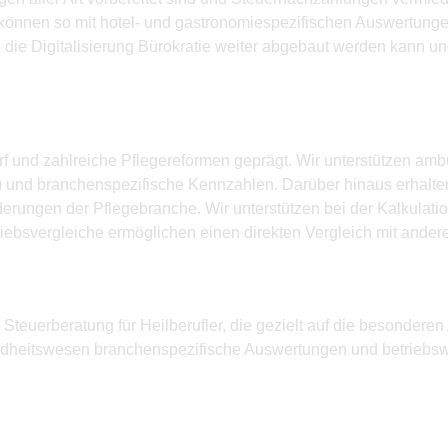
können so mit hotel- und gastronomiespezifischen Auswertung
h die Digitalisierung Bürokratie weiter abgebaut werden kann u
und zahlreiche Pflegereformen geprägt. Wir unterstützen ambu
WA) und branchenspezifische Kennzahlen. Darüber hinaus erhalt
derungen der Pflegebranche. Wir unterstützen bei der Kalkulat
riebsvergleiche ermöglichen einen direkten Vergleich mit ander
Steuerberatung für Heilberufler, die gezielt auf die besonder
undheitswesen branchenspezifische Auswertungen und betriebswi