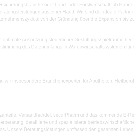
rsicherungsbranche oder Land- oder Forstwirtschaft, ob Handel 
ratungsleistungen aus einer Hand. Wir sind der ideale Partner f
nternehmenszyklus: von der Gründung über die Expansion bis 
e optimale Ausnutzung steuerlicher Gestaltungsspielräume bei
Bestimmung des Datenumfangs in Warenwirtschaftssystemen für d
ind wir insbesondere Branchenexperten für Apotheken, Heilberufl
zanteile, Versandhandel, securPharm und das kommende E-Reze
rberatung, detaillierte und spezialisierte betriebswirtschaftlic
ens. Unsere Beratungslösungen umfassen den gesamten Lebens