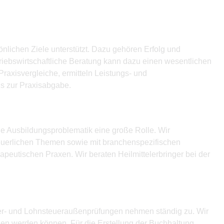
önlichen Ziele unterstützt. Dazu gehören Erfolg und
riebswirtschaftliche Beratung kann dazu einen wesentlichen
Praxisvergleiche, ermitteln Leistungs- und
is zur Praxisabgabe.
ie Ausbildungsproblematik eine große Rolle. Wir
teuerlichen Themen sowie mit branchenspezifischen
peutischen Praxen. Wir beraten Heilmittelerbringer bei der
er- und Lohnsteueraußenprüfungen nehmen ständig zu. Wir
den werden können. Für die Erstellung der Buchhaltung