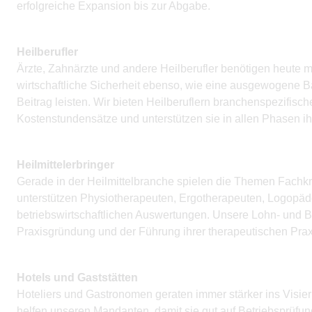
erfolgreiche Expansion bis zur Abgabe.
Heilberufler
Ärzte, Zahnärzte und andere Heilberufler benötigen heute m
wirtschaftliche Sicherheit ebenso, wie eine ausgewogene B
Beitrag leisten. Wir bieten Heilberuflern branchenspezifisch
Kostenstundensätze und unterstützen sie in allen Phasen ih
Heilmittelerbringer
Gerade in der Heilmittelbranche spielen die Themen Fachkrä
unterstützen Physiotherapeuten, Ergotherapeuten, Logopäd
betriebswirtschaftlichen Auswertungen. Unsere Lohn- und Be
Praxisgründung und der Führung ihrer therapeutischen Prax
Hotels und Gaststätten
Hoteliers und Gastronomen geraten immer stärker ins Vis
helfen unseren Mandanten, damit sie gut auf Betriebsprüfu