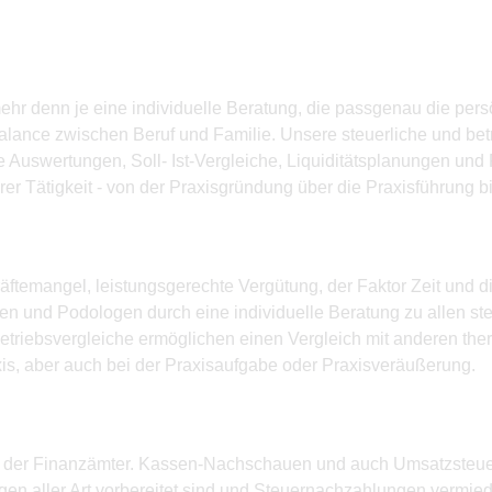
ehr denn je eine individuelle Beratung, die passgenau die pers
alance zwischen Beruf und Familie. Unsere steuerliche und bet
e Auswertungen, Soll- Ist-Vergleiche, Liquiditätsplanungen und 
rer Tätigkeit - von der Praxisgründung über die Praxisführung b
ftemangel, leistungsgerechte Vergütung, der Faktor Zeit und d
en und Podologen durch eine individuelle Beratung zu allen s
triebsvergleiche ermöglichen einen Vergleich mit anderen thera
is, aber auch bei der Praxisaufgabe oder Praxisveräußerung.
ier der Finanzämter. Kassen-Nachschauen und auch Umsatzsteu
ngen aller Art vorbereitet sind und Steuernachzahlungen vermie