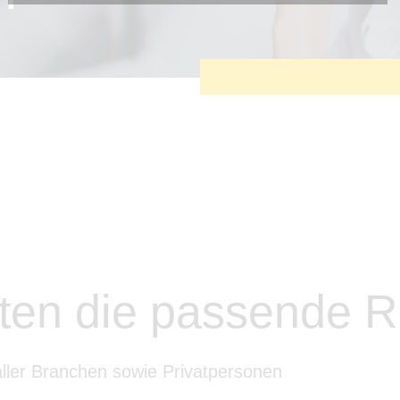
Diese Cookies sind erforderlich, um die grundlegende
Funktionalität der Website zu sichern.
Tracking- und Targeting-Cookies
Diese Cookies sind erforderlich, um unsere Website auf Ihre
Bedürfnisse hin zu optimieren. Hierzu gehört eine
bedarfsgerechte Gestaltung und fortlaufende Verbesserung
unseres Angebotes einschließlich der Verknüpfung zu
Social-Media-Angeboten von z.B. Facebook und LinkedIn.
Betreibercookies
Diese Cookies sind erforderlich, um z.B. Google Maps zu
nutzen oder eingebettete Videos abspielen zu können.
ten die passende 
aller Branchen sowie Privatpersonen