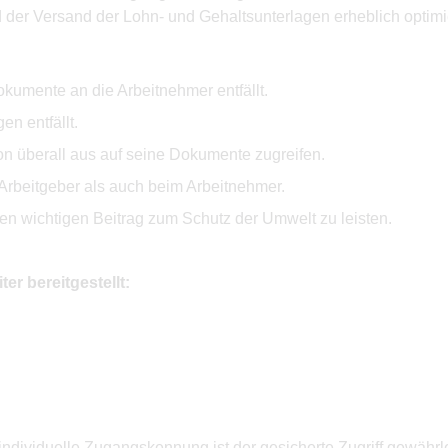
 der Versand der Lohn- und Gehaltsunterlagen erheblich optimie
okumente an die Arbeitnehmer entfällt.
n entfällt.
n überall aus auf seine Dokumente zugreifen.
Arbeitgeber als auch beim Arbeitnehmer.
n wichtigen Beitrag zum Schutz der Umwelt zu leisten.
r bereitgestellt:
ndividuelle Zugangskennung ist der gesicherte Zugriff gewährlei