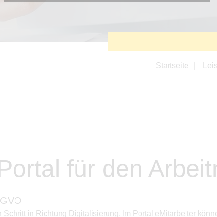
Diese Cookies sind erforderlich, um die grundlegende
Funktionalität der Website zu sichern.
Tracking- und Targeting-Cookies
Diese Cookies sind erforderlich, um unsere Website auf Ihre
Bedürfnisse hin zu optimieren. Hierzu gehört eine
bedarfsgerechte Gestaltung und fortlaufende Verbesserung
unseres Angebotes einschließlich der Verknüpfung zu
Startseite
Lei
Social-Media-Angeboten von z.B. Facebook und LinkedIn.
Betreibercookies
Diese Cookies sind erforderlich, um z.B. Google Maps zu
nutzen oder eingebettete Videos abspielen zu können.
 Portal für den Arbe
S-GVO
n Schritt in Richtung Digitalisierung. Im Portal eMitarbeiter 